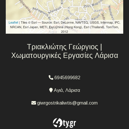
Leaflet
| Tiles © Esri — Source: Esri, DeLorme, NAVTEQ, USGS, Intermap, iPC,
NRCAN, Esri Japan, METI, Esri China (Hong Kong), Esri (Thailand), TomTom,
2012
Τριακλιώτης Γεώργιος |
Χωματουργικές Εργασίες Λάρισα
6945699682
Αγιά, Λάρισα
giwrgostrikaliwtis@gmail.com